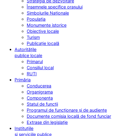
Strategia de dezvoltare
Însemnele specifice orașului
Simbolurile Naționale
Populația
Monumente istorice
Obiective locale
Turism
Publicație locală
Autoritățile
publice locale
Primarul
Consiliul local
RUTI
Primăria
Conducerea
Organigrama
Componența
Statul de funcții
Programul de funcționare și de audiențe
Documente comisia locală de fond funciar
Extrase din legislație
Instituțiile
și serviciile publice