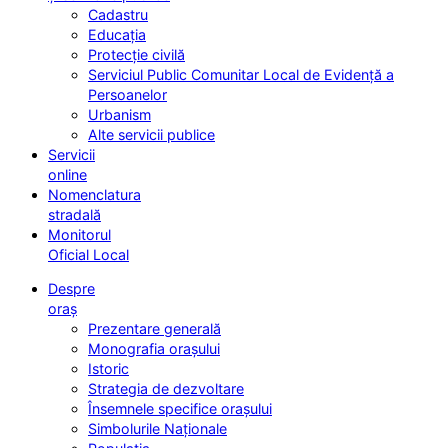
Cadastru
Educația
Protecție civilă
Serviciul Public Comunitar Local de Evidență a
Persoanelor
Urbanism
Alte servicii publice
Servicii
online
Nomenclatura
stradală
Monitorul
Oficial Local
Despre
oraș
Prezentare generală
Monografia orașului
Istoric
Strategia de dezvoltare
Însemnele specifice orașului
Simbolurile Naționale