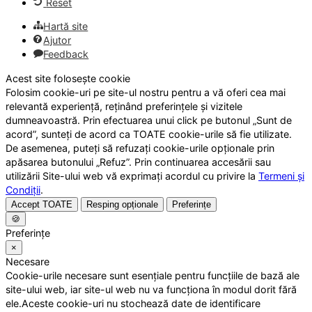
Reset
Hartă site
Ajutor
Feedback
Acest site folosește cookie
Folosim cookie-uri pe site-ul nostru pentru a vă oferi cea mai
relevantă experiență, reținând preferințele și vizitele
dumneavoastră. Prin efectuarea unui click pe butonul „Sunt de
acord”, sunteți de acord ca TOATE cookie-urile să fie utilizate.
De asemenea, puteți să refuzați cookie-urile opționale prin
apăsarea butonului „Refuz”. Prin continuarea accesării sau
utilizării Site-ului web vă exprimați acordul cu privire la
Termeni și
Condiții
.
Accept TOATE
Resping opționale
Preferințe
🍪
Preferințe
×
Necesare
Cookie-urile necesare sunt esențiale pentru funcțiile de bază ale
site-ului web, iar site-ul web nu va funcționa în modul dorit fără
ele.Aceste cookie-uri nu stochează date de identificare