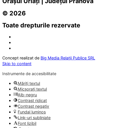
Orașul Urlați | Județul Prahova
© 2026
Toate drepturile rezervate
Concept realizat de
Big Media Relații Publice SRL
Skip to content
Instrumente de accesibilitate
Măriți textul
Micșorați textul
Alb-negru
Contrast ridicat
Contrast negativ
Fundal luminos
Link-uri subliniate
Font lizibil