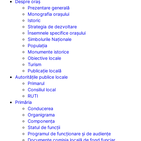
Despre
oraș
Prezentare generală
Monografia orașului
Istoric
Strategia de dezvoltare
Însemnele specifice orașului
Simbolurile Naționale
Populația
Monumente istorice
Obiective locale
Turism
Publicație locală
Autoritățile
publice locale
Primarul
Consiliul local
RUTI
Primăria
Conducerea
Organigrama
Componența
Statul de funcții
Programul de funcționare și de audiențe
Documente comisia locală de fond funciar