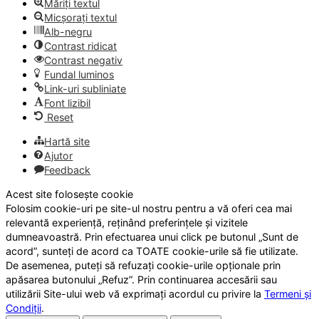
Măriți textul
Micșorați textul
Alb-negru
Contrast ridicat
Contrast negativ
Fundal luminos
Link-uri subliniate
Font lizibil
Reset
Hartă site
Ajutor
Feedback
Acest site folosește cookie
Folosim cookie-uri pe site-ul nostru pentru a vă oferi cea mai
relevantă experiență, reținând preferințele și vizitele
dumneavoastră. Prin efectuarea unui click pe butonul „Sunt de
acord”, sunteți de acord ca TOATE cookie-urile să fie utilizate.
De asemenea, puteți să refuzați cookie-urile opționale prin
apăsarea butonului „Refuz”. Prin continuarea accesării sau
utilizării Site-ului web vă exprimați acordul cu privire la
Termeni și
Condiții
.