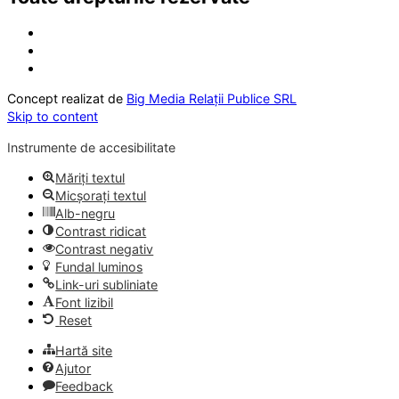
Concept realizat de
Big Media Relații Publice SRL
Skip to content
Instrumente de accesibilitate
Măriți textul
Micșorați textul
Alb-negru
Contrast ridicat
Contrast negativ
Fundal luminos
Link-uri subliniate
Font lizibil
Reset
Hartă site
Ajutor
Feedback