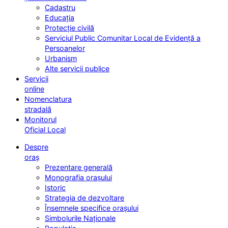
Cadastru
Educația
Protecție civilă
Serviciul Public Comunitar Local de Evidență a
Persoanelor
Urbanism
Alte servicii publice
Servicii
online
Nomenclatura
stradală
Monitorul
Oficial Local
Despre
oraș
Prezentare generală
Monografia orașului
Istoric
Strategia de dezvoltare
Însemnele specifice orașului
Simbolurile Naționale