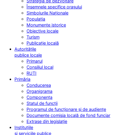
Strategia de dezvoltare
Însemnele specifice orașului
Simbolurile Naționale
Populația
Monumente istorice
Obiective locale
Turism
Publicație locală
Autoritățile
publice locale
Primarul
Consiliul local
RUTI
Primăria
Conducerea
Organigrama
Componența
Statul de funcții
Programul de funcționare și de audiențe
Documente comisia locală de fond funciar
Extrase din legislație
Instituțiile
și serviciile publice