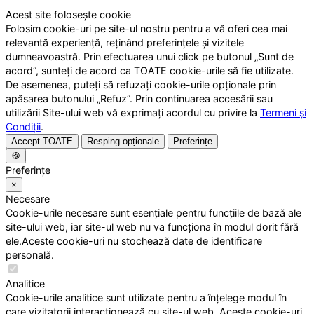
Acest site folosește cookie
Folosim cookie-uri pe site-ul nostru pentru a vă oferi cea mai
relevantă experiență, reținând preferințele și vizitele
dumneavoastră. Prin efectuarea unui click pe butonul „Sunt de
acord”, sunteți de acord ca TOATE cookie-urile să fie utilizate.
De asemenea, puteți să refuzați cookie-urile opționale prin
apăsarea butonului „Refuz”. Prin continuarea accesării sau
utilizării Site-ului web vă exprimați acordul cu privire la
Termeni și
Condiții
.
Accept TOATE
Resping opționale
Preferințe
🍪
Preferințe
×
Necesare
Cookie-urile necesare sunt esențiale pentru funcțiile de bază ale
site-ului web, iar site-ul web nu va funcționa în modul dorit fără
ele.Aceste cookie-uri nu stochează date de identificare
personală.
Analitice
Cookie-urile analitice sunt utilizate pentru a înțelege modul în
care vizitatorii interacționează cu site-ul web. Aceste cookie-uri